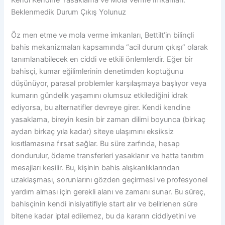
Kendi Kendine Yasaklama ve Mola Verme İmkanları:
Beklenmedik Durum Çıkış Yolunuz
Öz men etme ve mola verme imkanları, Bettilt’in bilinçli
bahis mekanizmaları kapsamında “acil durum çıkışı” olarak
tanımlanabilecek en ciddi ve etkili önlemlerdir. Eğer bir
bahisçi, kumar eğilimlerinin denetimden koptuğunu
düşünüyor, parasal problemler karşılaşmaya başlıyor veya
kumarın gündelik yaşamını olumsuz etkilediğini idrak
ediyorsa, bu alternatifler devreye girer. Kendi kendine
yasaklama, bireyin kesin bir zaman dilimi boyunca (birkaç
aydan birkaç yıla kadar) siteye ulaşımını eksiksiz
kısıtlamasına fırsat sağlar. Bu süre zarfında, hesap
dondurulur, ödeme transferleri yasaklanır ve hatta tanıtım
mesajları kesilir. Bu, kişinin bahis alışkanlıklarından
uzaklaşması, sorunlarını gözden geçirmesi ve profesyonel
yardım alması için gerekli alanı ve zamanı sunar. Bu süreç,
bahisçinin kendi inisiyatifiyle start alır ve belirlenen süre
bitene kadar iptal edilemez, bu da kararın ciddiyetini ve