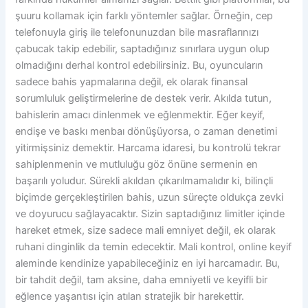
şuuru kollamak için farklı yöntemler sağlar. Örneğin, cep
telefonuyla giriş ile telefonunuzdan bile masraflarınızı
çabucak takip edebilir, saptadığınız sınırlara uygun olup
olmadığını derhal kontrol edebilirsiniz. Bu, oyuncuların
sadece bahis yapmalarına değil, ek olarak finansal
sorumluluk geliştirmelerine de destek verir. Akılda tutun,
bahislerin amacı dinlenmek ve eğlenmektir. Eğer keyif,
endişe ve baskı menbaı dönüşüyorsa, o zaman denetimi
yitirmişsiniz demektir. Harcama idaresi, bu kontrolü tekrar
sahiplenmenin ve mutluluğu göz önüne sermenin en
başarılı yoludur. Sürekli akıldan çıkarılmamalıdır ki, bilinçli
biçimde gerçekleştirilen bahis, uzun süreçte oldukça zevki
ve doyurucu sağlayacaktır. Sizin saptadığınız limitler içinde
hareket etmek, size sadece mali emniyet değil, ek olarak
ruhani dinginlik da temin edecektir. Mali kontrol, online keyif
aleminde kendinize yapabileceğiniz en iyi harcamadır. Bu,
bir tahdit değil, tam aksine, daha emniyetli ve keyifli bir
eğlence yaşantısı için atılan stratejik bir harekettir.