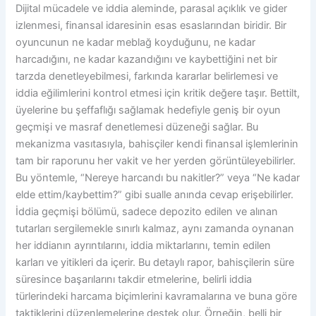
Dijital mücadele ve iddia aleminde, parasal açıklık ve gider
izlenmesi, finansal idaresinin esas esaslarından biridir. Bir
oyuncunun ne kadar meblağ koyduğunu, ne kadar
harcadığını, ne kadar kazandığını ve kaybettiğini net bir
tarzda denetleyebilmesi, farkında kararlar belirlemesi ve
iddia eğilimlerini kontrol etmesi için kritik değere taşır. Bettilt,
üyelerine bu şeffaflığı sağlamak hedefiyle geniş bir oyun
geçmişi ve masraf denetlemesi düzeneği sağlar. Bu
mekanizma vasıtasıyla, bahisçiler kendi finansal işlemlerinin
tam bir raporunu her vakit ve her yerden görüntüleyebilirler.
Bu yöntemle, “Nereye harcandı bu nakitler?” veya “Ne kadar
elde ettim/kaybettim?” gibi sualle anında cevap erişebilirler.
İddia geçmişi bölümü, sadece depozito edilen ve alınan
tutarları sergilemekle sınırlı kalmaz, aynı zamanda oynanan
her iddianın ayrıntılarını, iddia miktarlarını, temin edilen
karları ve yitikleri da içerir. Bu detaylı rapor, bahisçilerin süre
süresince başarılarını takdir etmelerine, belirli iddia
türlerindeki harcama biçimlerini kavramalarına ve buna göre
taktiklerini düzenlemelerine destek olur. Örneğin, belli bir