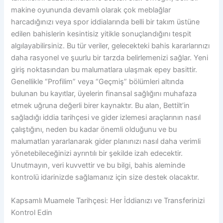
makine oyununda devamlı olarak çok meblağlar
harcadığınızı veya spor iddialarında belli bir takım üstüne
edilen bahislerin kesintisiz yitikle sonuçlandığını tespit
algılayabilirsiniz. Bu tür veriler, gelecekteki bahis kararlarınızı
daha rasyonel ve şuurlu bir tarzda belirlemenizi sağlar. Yeni
giriş noktasından bu malumatlara ulaşmak epey basittir.
Genellikle “Profilim” veya “Geçmiş” bölümleri altında
bulunan bu kayıtlar, üyelerin finansal sağlığını muhafaza
etmek uğruna değerli birer kaynaktır. Bu alan, Bettilt’in
sağladığı iddia tarihçesi ve gider izlemesi araçlarının nasıl
çalıştığını, neden bu kadar önemli olduğunu ve bu
malumatları yararlanarak gider planınızı nasıl daha verimli
yönetebileceğinizi ayrıntılı bir şekilde izah edecektir.
Unutmayın, veri kuvvettir ve bu bilgi, bahis aleminde
kontrolü idarinizde sağlamanız için size destek olacaktır.
Kapsamlı Muamele Tarihçesi: Her İddianızı ve Transferinizi
Kontrol Edin