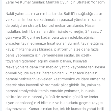
Zarar ve Kumar Sınırları: Mantıklı Oyun İçin Stratejik Yönetim
Nakit yatırma sınırlarının haricinde, Bettilt’in sağladığı zarar
ve kumar limitleri de katılımcıların parasal yönetimini daha
da pekiştiren stratejik kontrol mekanizmalarıdır. Hasar
hudutları, belirli bir zaman dilimi içinde (örneğin, 24 saat, 7
gün veya 30 gün) ne kadar para ziyan edebileceğinizi
önceden tayin etmenize fırsat sunar. Bu limit, tayin ettiğiniz
kayıp miktarına ulaşıldığında, platformun size daha fazla
bahis yapmanıza izin vermemesini sağlar. Bu özellik,
“ziyanları giderme” eğilimi olarak bilinen, hissiyatı
reaksiyonlarla daha çok meblağ yatırıp kaybetme tehlikesini
önemli ölçüde eksiltir. Zarar sınırları, kumar tecrübenizin
parasal neticelerini evvelden kestirmenize ve idare etmenize
destek olan kuvvetli bir otomatik pilot gibidir. Bu, yalnızca
parasal emniyetinizi temin etmekle yetinmez, bununla
birlikte iddianın ruhsal yükünü de azaltır, çünkü ne kadar
ziyan edebileceğinizi bilirsiniz ve bu hududu geçme kaygısı
duymazsınız. Kumar sınırları ise, tek bir kumarda yahut belli