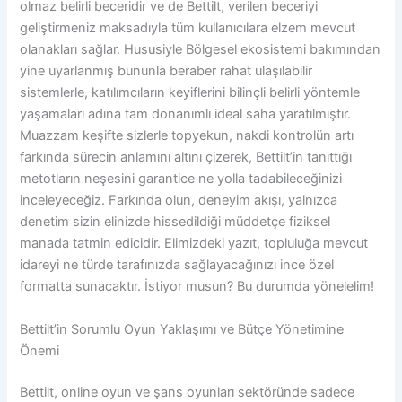
olmaz belirli beceridir ve de Bettilt, verilen beceriyi
geliştirmeniz maksadıyla tüm kullanıcılara elzem mevcut
olanakları sağlar. Hususiyle Bölgesel ekosistemi bakımından
yine uyarlanmış bununla beraber rahat ulaşılabilir
sistemlerle, katılımcıların keyiflerini bilinçli belirli yöntemle
yaşamaları adına tam donanımlı ideal saha yaratılmıştır.
Muazzam keşifte sizlerle topyekun, nakdi kontrolün artı
farkında sürecin anlamını altını çizerek, Bettilt’in tanıttığı
metotların neşesini garantice ne yolla tadabileceğinizi
inceleyeceğiz. Farkında olun, deneyim akışı, yalnızca
denetim sizin elinizde hissedildiği müddetçe fiziksel
manada tatmin edicidir. Elimizdeki yazıt, topluluğa mevcut
idareyi ne türde tarafınızda sağlayacağınızı ince özel
formatta sunacaktır. İstiyor musun? Bu durumda yönelelim!
Bettilt’in Sorumlu Oyun Yaklaşımı ve Bütçe Yönetimine
Önemi
Bettilt, online oyun ve şans oyunları sektöründe sadece