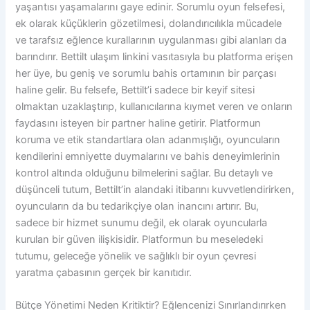
yaşantısı yaşamalarını gaye edinir. Sorumlu oyun felsefesi,
ek olarak küçüklerin gözetilmesi, dolandırıcılıkla mücadele
ve tarafsız eğlence kurallarının uygulanması gibi alanları da
barındırır. Bettilt ulaşım linkini vasıtasıyla bu platforma erişen
her üye, bu geniş ve sorumlu bahis ortamının bir parçası
haline gelir. Bu felsefe, Bettilt’i sadece bir keyif sitesi
olmaktan uzaklaştırıp, kullanıcılarına kıymet veren ve onların
faydasını isteyen bir partner haline getirir. Platformun
koruma ve etik standartlara olan adanmışlığı, oyuncuların
kendilerini emniyette duymalarını ve bahis deneyimlerinin
kontrol altında olduğunu bilmelerini sağlar. Bu detaylı ve
düşünceli tutum, Bettilt’in alandaki itibarını kuvvetlendirirken,
oyuncuların da bu tedarikçiye olan inancını artırır. Bu,
sadece bir hizmet sunumu değil, ek olarak oyuncularla
kurulan bir güven ilişkisidir. Platformun bu meseledeki
tutumu, geleceğe yönelik ve sağlıklı bir oyun çevresi
yaratma çabasının gerçek bir kanıtıdır.
Bütçe Yönetimi Neden Kritiktir? Eğlencenizi Sınırlandırırken