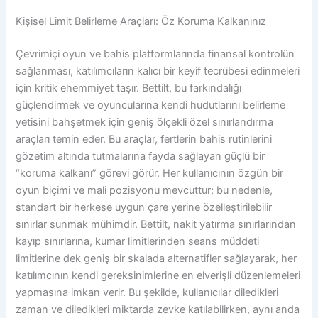
Kişisel Limit Belirleme Araçları: Öz Koruma Kalkanınız
Çevrimiçi oyun ve bahis platformlarında finansal kontrolün
sağlanması, katılımcıların kalıcı bir keyif tecrübesi edinmeleri
için kritik ehemmiyet taşır. Bettilt, bu farkındalığı
güçlendirmek ve oyuncularına kendi hudutlarını belirleme
yetisini bahşetmek için geniş ölçekli özel sınırlandırma
araçları temin eder. Bu araçlar, fertlerin bahis rutinlerini
gözetim altında tutmalarına fayda sağlayan güçlü bir
“koruma kalkanı” görevi görür. Her kullanıcının özgün bir
oyun biçimi ve mali pozisyonu mevcuttur; bu nedenle,
standart bir herkese uygun çare yerine özelleştirilebilir
sınırlar sunmak mühimdir. Bettilt, nakit yatırma sınırlarından
kayıp sınırlarına, kumar limitlerinden seans müddeti
limitlerine dek geniş bir skalada alternatifler sağlayarak, her
katılımcının kendi gereksinimlerine en elverişli düzenlemeleri
yapmasına imkan verir. Bu şekilde, kullanıcılar diledikleri
zaman ve diledikleri miktarda zevke katılabilirken, aynı anda