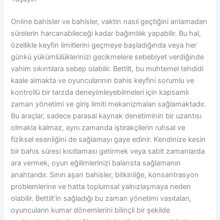
Online bahisler ve bahisler, vaktin nasıl geçtiğini anlamadan
sürelerin harcanabileceği kadar bağımlılık yapabilir. Bu hal,
özellikle keyfin limitlerini geçmeye başladığında veya her
günkü yükümlülüklerinizi gecikmelere sebebiyet verdiğinde
vahim sıkıntılara sebep olabilir. Bettilt, bu muhtemel tehdidi
kaale almakta ve oyuncularının bahis keyfini sorumlu ve
kontrollü bir tarzda deneyimleyebilmeleri için kapsamlı
zaman yönetimi ve giriş limiti mekanizmaları sağlamaktadır.
Bu araçlar, sadece parasal kaynak denetiminin bir uzantısı
olmakla kalmaz, aynı zamanda iştirakçilerin ruhsal ve
fiziksel esenliğini de sağlamayı gaye edinir. Kendinize kesin
bir bahis süresi kısıtlaması getirmek veya sabit zamanlarda
ara vermek, oyun eğilimlerinizi balansta sağlamanın
anahtarıdır. Sınırı aşan bahisler, bitkinliğe, konsantrasyon
problemlerine ve hatta toplumsal yalnızlaşmaya neden
olabilir. Bettilt’in sağladığı bu zaman yönetimi vasıtaları,
oyuncuların kumar dönemlerini bilinçli bir şekilde