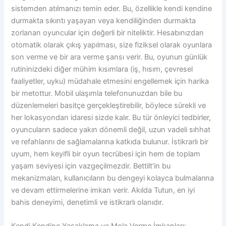
sistemden atılmanızı temin eder. Bu, özellikle kendi kendine
durmakta sıkıntı yaşayan veya kendiliğinden durmakta
zorlanan oyuncular için değerli bir niteliktir. Hesabınızdan
otomatik olarak çıkış yapılması, size fiziksel olarak oyunlara
son verme ve bir ara verme şansı verir. Bu, oyunun günlük
rutininizdeki diğer mühim kısımlara (iş, hısım, çevresel
faaliyetler, uyku) müdahale etmesini engellemek için harika
bir metottur. Mobil ulaşımla telefonunuzdan bile bu
düzenlemeleri basitçe gerçekleştirebilir, böylece sürekli ve
her lokasyondan idaresi sizde kalır. Bu tür önleyici tedbirler,
oyuncuların sadece yakın dönemli değil, uzun vadeli sıhhat
ve refahlarını de sağlamalarına katkıda bulunur. İstikrarlı bir
uyum, hem keyifli bir oyun tecrübesi için hem de toplam
yaşam seviyesi için vazgeçilmezdir. Bettilt’in bu
mekanizmaları, kullanıcıların bu dengeyi kolayca bulmalarına
ve devam ettirmelerine imkan verir. Akılda Tutun, en iyi
bahis deneyimi, denetimli ve istikrarlı olanıdır.