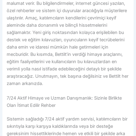
malumat verir. Bu bilgilendirmeler, internet güncesi yazıları,
özel rehberler ve sistem içi duyurular aracılığıyla müşterilere
ulaştırılır. Amaç, katılımcıların kendilerini çevrimiçi keyif
aleminde daha donanımlı ve bilinçli hissetmelerini
sağlamaktır. Yeni giriş noktasından kolayca erişilebilen bu
destek ve eğitim kılavuzları, oyuncuların keyif tecrübelerini
daha emin ve idaresi mümkün hale getirmeleri için
mecburidir. Bu kısımda, Bettilt’in verdiği himaye araçlarını,
eğitim faaliyetlerini ve kullanıcıların bu kılavuzlardan en
verimli yolla nasıl istifade edebileceğini detaylı bir şekilde
araştıracağız. Unutmayın, tek başına değilsiniz ve Bettilt her
zaman arkanızda.
7/24 Aktif Himaye ve Uzman Danışmanlık: Sizinle Birlikte
Olan İtimat Edilir Rehber
Sistemin sağladığı 7/24 aktif yardım servisi, katılımcıların bir
sıkıntıyla karşı karşıya kaldıklarında veya bir desteğe
gereksinim hissettiklerinde hemen ve etkili bir şekilde arka