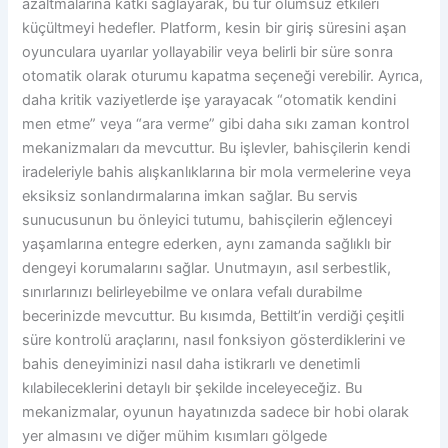
azaltmalarına katkı sağlayarak, bu tür olumsuz etkileri
küçültmeyi hedefler. Platform, kesin bir giriş süresini aşan
oyunculara uyarılar yollayabilir veya belirli bir süre sonra
otomatik olarak oturumu kapatma seçeneği verebilir. Ayrıca,
daha kritik vaziyetlerde işe yarayacak “otomatik kendini
men etme” veya “ara verme” gibi daha sıkı zaman kontrol
mekanizmaları da mevcuttur. Bu işlevler, bahisçilerin kendi
iradeleriyle bahis alışkanlıklarına bir mola vermelerine veya
eksiksiz sonlandırmalarına imkan sağlar. Bu servis
sunucusunun bu önleyici tutumu, bahisçilerin eğlenceyi
yaşamlarına entegre ederken, aynı zamanda sağlıklı bir
dengeyi korumalarını sağlar. Unutmayın, asıl serbestlik,
sınırlarınızı belirleyebilme ve onlara vefalı durabilme
becerinizde mevcuttur. Bu kısımda, Bettilt’in verdiği çeşitli
süre kontrolü araçlarını, nasıl fonksiyon gösterdiklerini ve
bahis deneyiminizi nasıl daha istikrarlı ve denetimli
kılabileceklerini detaylı bir şekilde inceleyeceğiz. Bu
mekanizmalar, oyunun hayatınızda sadece bir hobi olarak
yer almasını ve diğer mühim kısımları gölgede