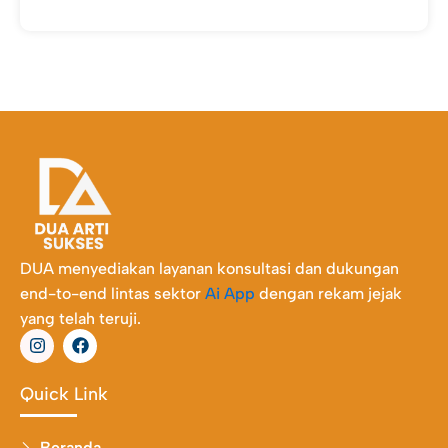
DUA menyediakan layanan konsultasi dan dukungan
end-to-end lintas sektor
Ai App
dengan rekam jejak
yang telah teruji.
I
F
n
a
s
c
t
e
Quick Link
a
b
g
o
r
o
Beranda