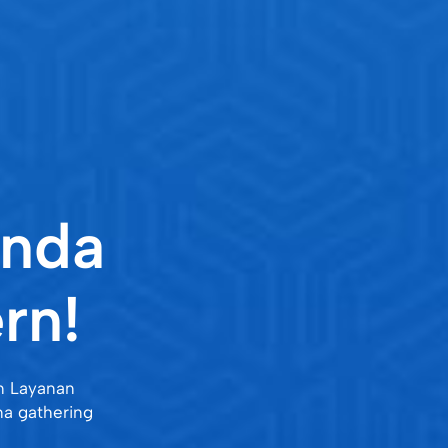
Anda
rn!
n Layanan
na gathering