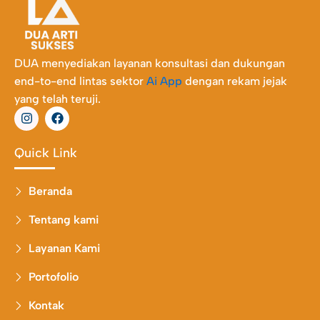
DUA menyediakan layanan konsultasi dan dukungan
end-to-end lintas sektor
Ai App
dengan rekam jejak
yang telah teruji.
I
F
n
a
s
c
t
e
Quick Link
a
b
g
o
r
o
Beranda
a
k
m
Tentang kami
Layanan Kami
Portofolio
Kontak