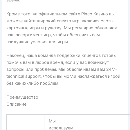
время.
Кроме того, на официальном сайте Pinco Казино вы
можете найти широкий спектр игр, включая слоты,
карточные игры и рулетку. Мы регулярно обновляем
наш ассортимент игр, чтобы обеспечить вам
наилучшие условия для игры.
Наконец, наша команда поддержки клиентов готовы
помочь вам в любое время, если у вас возникнут
вопросы или проблемы. Мы обеспечиваем вам 24/7-
technical support, чтобы вы могли наслаждаться игрой
без каких-либо проблем.
Преимущество
Описание
Мы
используем