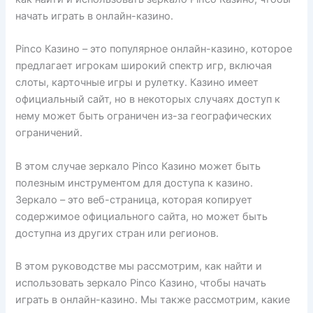
начать играть в онлайн-казино.
Pinco Казино – это популярное онлайн-казино, которое
предлагает игрокам широкий спектр игр, включая
слоты, карточные игры и рулетку. Казино имеет
официальный сайт, но в некоторых случаях доступ к
нему может быть ограничен из-за географических
ограничений.
В этом случае зеркало Pinco Казино может быть
полезным инструментом для доступа к казино.
Зеркало – это веб-страница, которая копирует
содержимое официального сайта, но может быть
доступна из других стран или регионов.
В этом руководстве мы рассмотрим, как найти и
использовать зеркало Pinco Казино, чтобы начать
играть в онлайн-казино. Мы также рассмотрим, какие