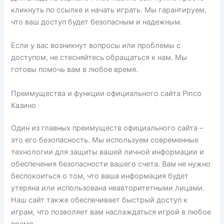
кликнуть по ссылке и начать играть. Мы гарантируем,
что ваш доступ будет безопасным и надежным.
Если у вас возникнут вопросы или проблемы с
доступом, не стесняйтесь обращаться к нам. Мы
готовы помочь вам в любое время.
Преимущества и функции официального сайта Pinco
Казино
Один из главных преимуществ официального сайта –
это его безопасность. Мы используем современные
технологии для защиты вашей личной информации и
обеспечения безопасности вашего счета. Вам не нужно
беспокоиться о том, что ваша информация будет
утеряна или использована неавторитетными лицами.
Наш сайт также обеспечивает быстрый доступ к
играм, что позволяет вам наслаждаться игрой в любое