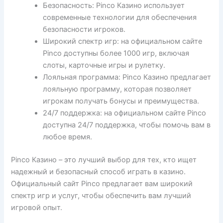
Безопасность: Pinco Казино использует
современные технологии для обеспечения
безопасности игроков.
Широкий спектр игр: на официальном сайте
Pinco доступны более 1000 игр, включая
слоты, карточные игры и рулетку.
Лояльная программа: Pinco Казино предлагает
лояльную программу, которая позволяет
игрокам получать бонусы и преимущества.
24/7 поддержка: на официальном сайте Pinco
доступна 24/7 поддержка, чтобы помочь вам в
любое время.
Pinco Казино – это лучший выбор для тех, кто ищет
надежный и безопасный способ играть в казино.
Официальный сайт Pinco предлагает вам широкий
спектр игр и услуг, чтобы обеспечить вам лучший
игровой опыт.