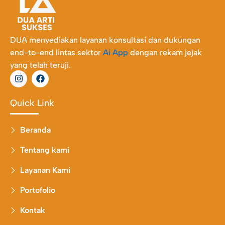
DUA menyediakan layanan konsultasi dan dukungan
end-to-end lintas sektor
Ai App
dengan rekam jejak
yang telah teruji.
I
F
n
a
s
c
t
e
Quick Link
a
b
g
o
r
o
Beranda
a
k
m
Tentang kami
Layanan Kami
Portofolio
Kontak