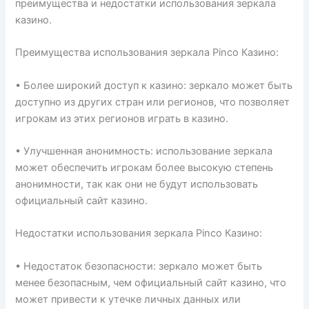
преимущества и недостатки использования зеркала
казино.
Преимущества использования зеркала Pinco Казино:
• Более широкий доступ к казино: зеркало может быть
доступно из других стран или регионов, что позволяет
игрокам из этих регионов играть в казино.
• Улучшенная анонимность: использование зеркала
может обеспечить игрокам более высокую степень
анонимности, так как они не будут использовать
официальный сайт казино.
Недостатки использования зеркала Pinco Казино:
• Недостаток безопасности: зеркало может быть
менее безопасным, чем официальный сайт казино, что
может привести к утечке личных данных или