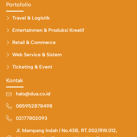
Portofolio
Travel & Logistik
Entertainmen & Produksi Kreatif
Retail & Commerce
Web Service & Sistem
Ticketing & Event
Kontak
halo@dua.co.id
085952878498
02177802093
Jl. Mampang Indah I No.43B, RT.002/RW.012,