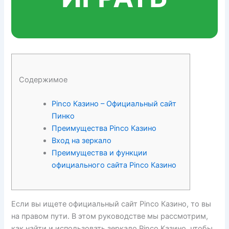
Содержимое
Pinco Казино – Официальный сайт
Пинко
Преимущества Pinco Казино
Вход на зеркало
Преимущества и функции
официального сайта Pinco Казино
Если вы ищете официальный сайт Pinco Казино, то вы
на правом пути. В этом руководстве мы рассмотрим,
как найти и использовать зеркало Pinco Казино, чтобы