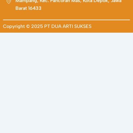
Mampang, Kec. Pancoran Mas, Kota Depok, Jawa
Barat 16433
Copyright © 2025 PT DUA ARTI SUKSES