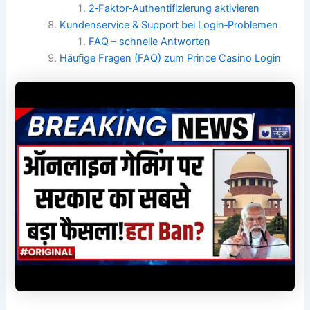
2‑Faktor‑Authentifizierung aktivieren
Kundenservice & Support bei Login‑Problemen
FAQ – schnelle Antworten
Häufige Fragen (FAQ) zum Prince Casino Login