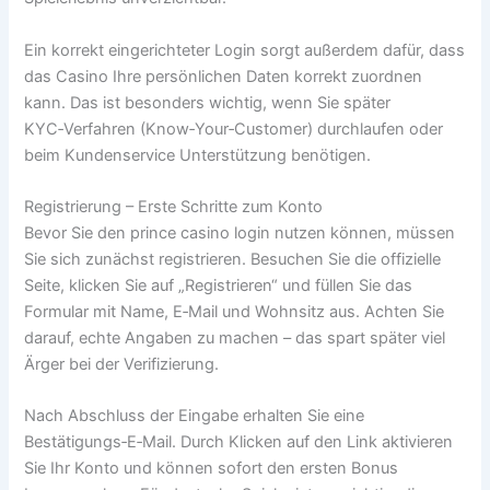
Ein korrekt eingerichteter Login sorgt außerdem dafür, dass
das Casino Ihre persönlichen Daten korrekt zuordnen
kann. Das ist besonders wichtig, wenn Sie später
KYC‑Verfahren (Know‑Your‑Customer) durchlaufen oder
beim Kundenservice Unterstützung benötigen.
Registrierung – Erste Schritte zum Konto
Bevor Sie den prince casino login nutzen können, müssen
Sie sich zunächst registrieren. Besuchen Sie die offizielle
Seite, klicken Sie auf „Registrieren“ und füllen Sie das
Formular mit Name, E‑Mail und Wohnsitz aus. Achten Sie
darauf, echte Angaben zu machen – das spart später viel
Ärger bei der Verifizierung.
Nach Abschluss der Eingabe erhalten Sie eine
Bestätigungs‑E‑Mail. Durch Klicken auf den Link aktivieren
Sie Ihr Konto und können sofort den ersten Bonus