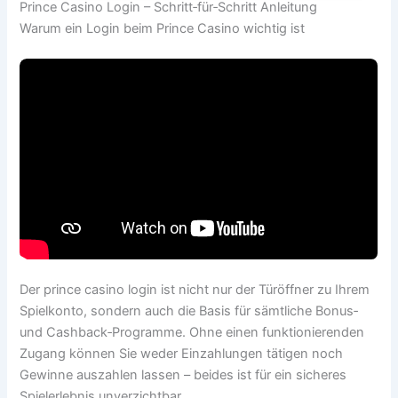
Prince Casino Login – Schritt‑für‑Schritt Anleitung
Warum ein Login beim Prince Casino wichtig ist
Der prince casino login ist nicht nur der Türöffner zu Ihrem
Spielkonto, sondern auch die Basis für sämtliche Bonus‑
und Cashback‑Programme. Ohne einen funktionierenden
Zugang können Sie weder Einzahlungen tätigen noch
Gewinne auszahlen lassen – beides ist für ein sicheres
Spielerlebnis unverzichtbar.