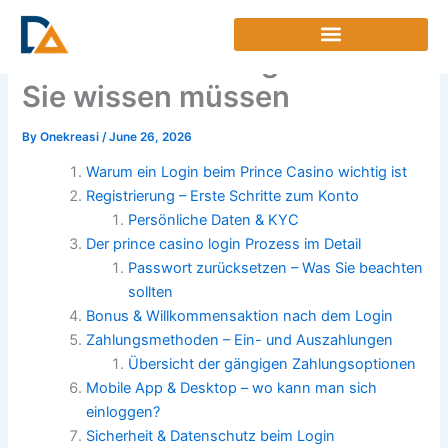
Skip
to
Prince Casino Login – Was
content
Sie wissen müssen
By
Onekreasi
/
June 26, 2026
Warum ein Login beim Prince Casino wichtig ist
Registrierung – Erste Schritte zum Konto
Persönliche Daten & KYC
Der prince casino login Prozess im Detail
Passwort zurücksetzen – Was Sie beachten
sollten
Bonus & Willkommensaktion nach dem Login
Zahlungsmethoden – Ein- und Auszahlungen
Übersicht der gängigen Zahlungsoptionen
Mobile App & Desktop – wo kann man sich
einloggen?
Sicherheit & Datenschutz beim Login