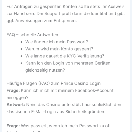
Für Anfragen zu gesperrten Konten sollte stets Ihr Ausweis
zur Hand sein. Der Support prüft dann die Identität und gibt
ggf. Anweisungen zum Entsperren.
FAQ – schnelle Antworten
Wie ändere ich mein Passwort?
Warum wird mein Konto gesperrt?
Wie lange dauert die KYC‑Verifizierung?
Kann ich den Login von mehreren Geräten
gleichzeitig nutzen?
Häufige Fragen (FAQ) zum Prince Casino Login
Frage:
Kann ich mich mit meinem Facebook‑Account
einloggen?
Antwort:
Nein, das Casino unterstützt ausschließlich den
klassischen E‑Mail‑Login aus Sicherheitsgründen.
Frage:
Was passiert, wenn ich mein Passwort zu oft