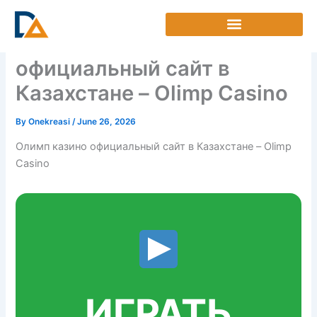
Skip
to
Олимп казино
content
официальный сайт в
Казахстане – Olimp Casino
By
Onekreasi
/
June 26, 2026
Олимп казино официальный сайт в Казахстане – Olimp
Casino
ИГРАТЬ