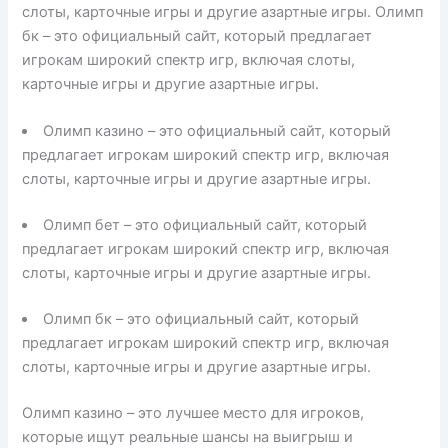
слоты, карточные игры и другие азартные игры. Олимп
бк – это официальный сайт, который предлагает
игрокам широкий спектр игр, включая слоты,
карточные игры и другие азартные игры.
Олимп казино – это официальный сайт, который
предлагает игрокам широкий спектр игр, включая
слоты, карточные игры и другие азартные игры.
Олимп бет – это официальный сайт, который
предлагает игрокам широкий спектр игр, включая
слоты, карточные игры и другие азартные игры.
Олимп бк – это официальный сайт, который
предлагает игрокам широкий спектр игр, включая
слоты, карточные игры и другие азартные игры.
Олимп казино – это лучшее место для игроков,
которые ищут реальные шансы на выигрыш и