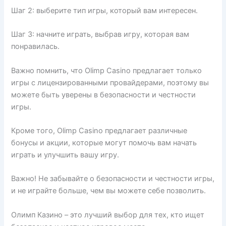
Шаг 2: выберите тип игры, который вам интересен.
Шаг 3: начните играть, выбрав игру, которая вам
понравилась.
Важно помнить, что Olimp Casino предлагает только
игры с лицензированными провайдерами, поэтому вы
можете быть уверены в безопасности и честности
игры.
Кроме того, Olimp Casino предлагает различные
бонусы и акции, которые могут помочь вам начать
играть и улучшить вашу игру.
Важно! Не забывайте о безопасности и честности игры,
и не играйте больше, чем вы можете себе позволить.
Олимп Казино – это лучший выбор для тех, кто ищет