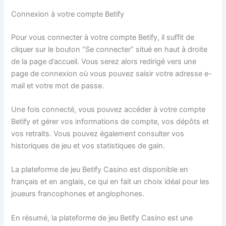
Connexion à votre compte Betify
Pour vous connecter à votre compte Betify, il suffit de
cliquer sur le bouton “Se connecter” situé en haut à droite
de la page d’accueil. Vous serez alors redirigé vers une
page de connexion où vous pouvez saisir votre adresse e-
mail et votre mot de passe.
Une fois connecté, vous pouvez accéder à votre compte
Betify et gérer vos informations de compte, vos dépôts et
vos retraits. Vous pouvez également consulter vos
historiques de jeu et vos statistiques de gain.
La plateforme de jeu Betify Casino est disponible en
français et en anglais, ce qui en fait un choix idéal pour les
joueurs francophones et anglophones.
En résumé, la plateforme de jeu Betify Casino est une