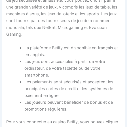
de jeu sécurisée et amusante. Vous pouvez choisir parmi
une grande variété de jeux, y compris les jeux de table, les
machines à sous, les jeux de loterie et les sports. Les jeux
sont fournis par des fournisseurs de jeu de renommée
mondiale, tels que NetEnt, Microgaming et Evolution
Gaming.
La plateforme Betify est disponible en français et
en anglais.
Les jeux sont accessibles à partir de votre
ordinateur, de votre tablette ou de votre
smartphone.
Les paiements sont sécurisés et acceptent les
principales cartes de crédit et les systèmes de
paiement en ligne.
Les joueurs peuvent bénéficier de bonus et de
promotions régulières.
Pour vous connecter au casino Betify, vous pouvez cliquer