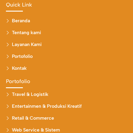
t
e
Quick Link
a
b
g
o
r
o
Beranda
a
k
m
Tentang kami
Layanan Kami
Portofolio
Kontak
Portofolio
Travel & Logistik
Entertainmen & Produksi Kreatif
Retail & Commerce
Web Service & Sistem