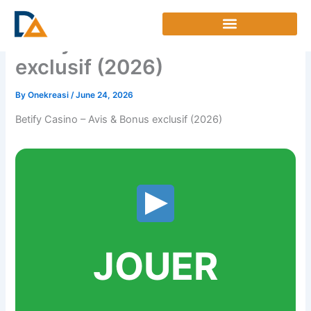
Skip
to
Betify Casino – Avis & Bonus
content
exclusif (2026)
By
Onekreasi
/
June 24, 2026
Betify Casino – Avis & Bonus exclusif (2026)
JOUER