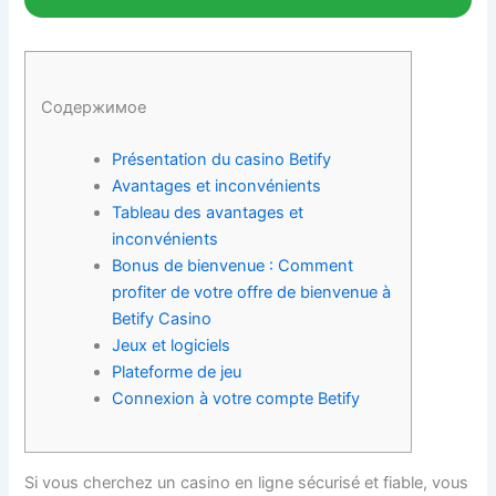
Содержимое
Présentation du casino Betify
Avantages et inconvénients
Tableau des avantages et
inconvénients
Bonus de bienvenue : Comment
profiter de votre offre de bienvenue à
Betify Casino
Jeux et logiciels
Plateforme de jeu
Connexion à votre compte Betify
Si vous cherchez un casino en ligne sécurisé et fiable, vous