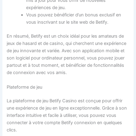
mis à jour pour vous offrir de nouvelles
expériences de jeu.
Vous pouvez bénéficier d’un bonus exclusif en
vous inscrivant sur le site web de Betify.
En résumé, Betify est un choix idéal pour les amateurs de
jeux de hasard et de casino, qui cherchent une expérience
de jeu innovante et variée. Avec son application mobile et
son logiciel pour ordinateur personnel, vous pouvez jouer
partout et à tout moment, et bénéficier de fonctionnalités
de connexion avec vos amis.
Plateforme de jeu
La plateforme de jeu Betify Casino est conçue pour offrir
une expérience de jeu en ligne exceptionnelle. Grâce à son
interface intuitive et facile à utiliser, vous pouvez vous
connecter à votre compte Betify connexion en quelques
clics.