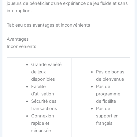
joueurs de bénéficier d’une expérience de jeu fluide et sans
interruption.
Tableau des avantages et inconvénients
Avantages
Inconvénients
Grande variété
de jeux
Pas de bonus
disponibles
de bienvenue
Facilité
Pas de
d’utilisation
programme
Sécurité des
de fidélité
transactions
Pas de
Connexion
support en
rapide et
français
sécurisée